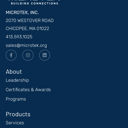
MICROTEK, INC.
2070 WESTOVER ROAD
CHICOPEE, MA 01022
413.593.1025
sales@microtek.org
About
Leadership
Certificates & Awards
Programs
Products
Services