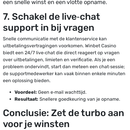
een snelle winst en een vlotte opname.
7. Schakel de live‑chat
support in bij vragen
Snelle communicatie met de klantenservice kan
uitbetalingsvertragingen voorkomen. Winbet Casino
biedt een 24/7 live‑chat die direct reageert op vragen
over uitbetalingen, limieten en verificatie. Als je een
probleem ondervindt, start dan meteen een chat‑sessie;
de supportmedewerker kan vaak binnen enkele minuten
een oplossing bieden.
Voordeel:
Geen e‑mail wachttijd.
Resultaat:
Snellere goedkeuring van je opname.
Conclusie: Zet de turbo aan
voor je winsten