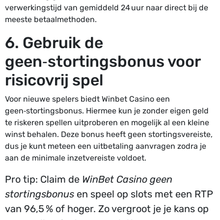
verwerkingstijd van gemiddeld 24 uur naar direct bij de
meeste betaalmethoden.
6. Gebruik de
geen‑stortingsbonus voor
risicovrij spel
Voor nieuwe spelers biedt Winbet Casino een
geen‑stortingsbonus. Hiermee kun je zonder eigen geld
te riskeren spellen uitproberen en mogelijk al een kleine
winst behalen. Deze bonus heeft geen stortingsvereiste,
dus je kunt meteen een uitbetaling aanvragen zodra je
aan de minimale inzetvereiste voldoet.
Pro tip: Claim de
WinBet Casino geen
stortingsbonus
en speel op slots met een RTP
van 96,5 % of hoger. Zo vergroot je je kans op