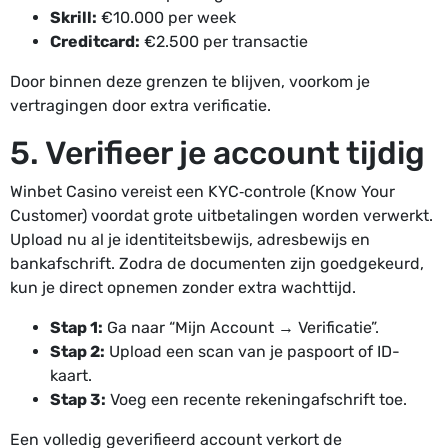
Skrill:
€10.000 per week
Creditcard:
€2.500 per transactie
Door binnen deze grenzen te blijven, voorkom je
vertragingen door extra verificatie.
5. Verifieer je account tijdig
Winbet Casino vereist een KYC‑controle (Know Your
Customer) voordat grote uitbetalingen worden verwerkt.
Upload nu al je identiteitsbewijs, adresbewijs en
bankafschrift. Zodra de documenten zijn goedgekeurd,
kun je direct opnemen zonder extra wachttijd.
Stap 1:
Ga naar “Mijn Account → Verificatie”.
Stap 2:
Upload een scan van je paspoort of ID-
kaart.
Stap 3:
Voeg een recente rekeningafschrift toe.
Een volledig geverifieerd account verkort de