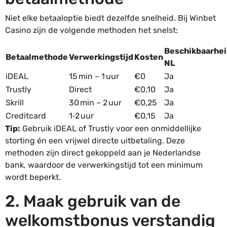
Niet elke betaaloptie biedt dezelfde snelheid. Bij Winbet
Casino zijn de volgende methoden het snelst:
Beschikbaarhe
Betaalmethode
Verwerkingstijd
Kosten
NL
iDEAL
15 min – 1 uur
€0
Ja
Trustly
Direct
€0,10
Ja
Skrill
30 min – 2 uur
€0,25
Ja
Creditcard
1‑2 uur
€0,15
Ja
Tip:
Gebruik iDEAL of Trustly voor een onmiddellijke
storting én een vrijwel directe uitbetaling. Deze
methoden zijn direct gekoppeld aan je Nederlandse
bank, waardoor de verwerkingstijd tot een minimum
wordt beperkt.
2. Maak gebruik van de
welkomstbonus verstandig