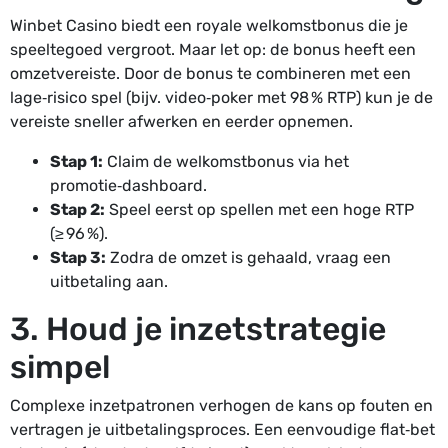
Winbet Casino biedt een royale welkomstbonus die je
speeltegoed vergroot. Maar let op: de bonus heeft een
omzetvereiste. Door de bonus te combineren met een
lage‑risico spel (bijv. video‑poker met 98 % RTP) kun je de
vereiste sneller afwerken en eerder opnemen.
Stap 1:
Claim de welkomstbonus via het
promotie‑dashboard.
Stap 2:
Speel eerst op spellen met een hoge RTP
(≥ 96 %).
Stap 3:
Zodra de omzet is gehaald, vraag een
uitbetaling aan.
3. Houd je inzetstrategie
simpel
Complexe inzetpatronen verhogen de kans op fouten en
vertragen je uitbetalingsproces. Een eenvoudige flat‑bet