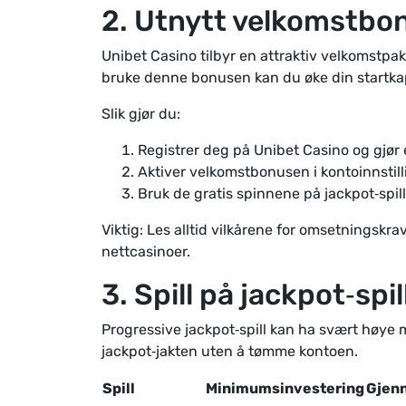
2. Utnytt velkomstbon
Unibet Casino tilbyr en attraktiv velkomstpak
bruke denne bonusen kan du øke din startkapi
Slik gjør du:
Registrer deg på Unibet Casino og gjør 
Aktiver velkomstbonusen i kontoinnstil
Bruk de gratis spinnene på jackpot‑spi
Viktig: Les alltid vilkårene for omsetnings
nettcasinoer.
3. Spill på jackpot‑sp
Progressive jackpot‑spill kan ha svært høye 
jackpot‑jakten uten å tømme kontoen.
Spill
Minimumsinvestering
Gjenn