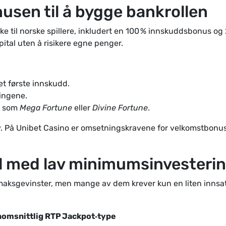
usen til å bygge bankrollen
ke til norske spillere, inkludert en 100 % innskuddsbonus og 
tal uten å risikere egne penger.
et første innskudd.
lingene.
ll som
Mega Fortune
eller
Divine Fortune
.
krav. På Unibet Casino er omsetningskravene for velkomstbo
ill med lav minimumsinvesteri
maksgevinster, men mange av dem krever kun en liten innsats 
omsnittlig RTP
Jackpot‑type