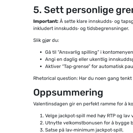
5. Sett personlige gren
Important:
Å sette klare innskudds‑ og tapsg
inkludert innskudds‑ og tidsbegrensninger.
Slik gjør du:
Gå til “Ansvarlig spilling” i kontomenyen
Angi en daglig eller ukentlig innskudds
Aktiver “Tap‑grense” for automatisk pa
Rhetorical question: Har du noen gang tenkt 
Oppsummering
Valentinsdagen gir en perfekt ramme for å 
Velge jackpot‑spill med høy RTP og lav vo
Utnytte velkomstbonusen for å bygge b
Satse på lav‑minimum jackpot‑spill,