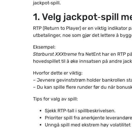
jackpot‑spill.
1. Velg jackpot‑spill m
RTP (Return to Player) er en viktig indikator p
utbetalinger, noe som gjør det lettere å bygg
Eksempel:
Starburst XXXtreme
fra NetEnt har en RTP på 
hovedspillet til å øke innsatsen på andre jackp
Hvorfor dette er viktig:
– Jevnere gevinststrøm holder bankrollen sta
– Du kan spille flere runder før du når bonus
Tips for valg av spill:
Sjekk RTP‑tall i spillbeskrivelsen.
Prioriter spill fra anerkjente leverand
Unngå spill med ekstrem høy volatilitet