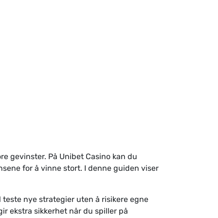
sdagen på Unibet
tore gevinster. På Unibet Casino kan du
sene for å vinne stort. I denne guiden viser
l teste nye strategier uten å risikere egne
 ekstra sikkerhet når du spiller på