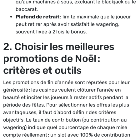
qu’aux machines à sous, excluant le blackjack ou le
baccarat.
Plafond de retrait
: limite maximale que le joueur
peut retirer après avoir satisfait le wagering,
souvent fixée à 2 fois le bonus.
2. Choisir les meilleures
promotions de Noël :
critères et outils
Les promotions de fin d’année sont réputées pour leur
générosité : les casinos veulent clôturer l’année en
beauté et inciter les joueurs à rester actifs pendant la
période des fêtes. Pour sélectionner les offres les plus
avantageuses, il faut d’abord définir des critères
objectifs. Le taux de contribution (ou contribution au
wagering) indique quel pourcentage de chaque mise
compte réellement : un slot avec 100 % de contribution